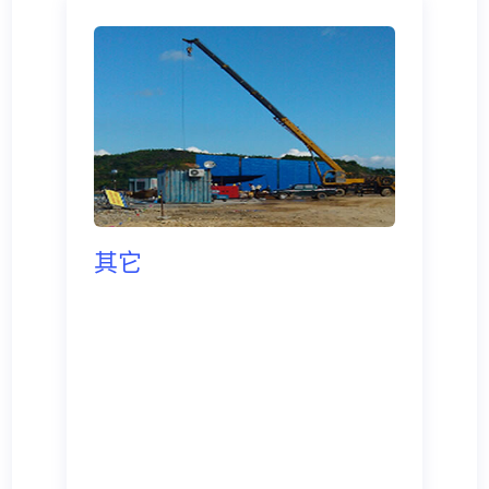
部门、港口、码头、保险公司等保持良
好的工作关系，在船舶安全检查、船舶
保险理赔、船舶险情事故处理等方面，
积累了丰富的经验。处理各种突发情况
能够做到及时、有效，将各种损失降到
最低，最大程度保护船东的利益，为船
东提供优质的服务，大大降低船舶营运
风险，为船舶增产创收打下坚实的基
其它
础，赢得了船东的信任与支持。