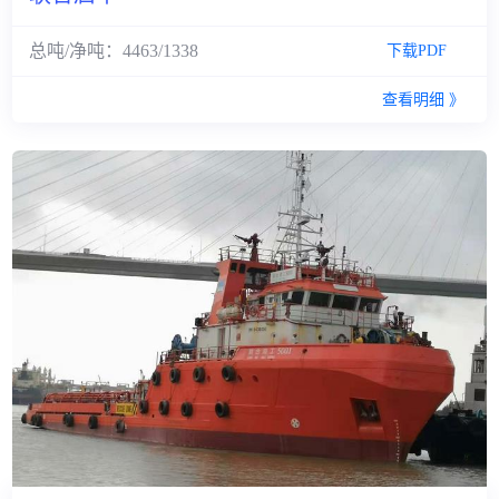
其它
总吨/净吨：4463/1338
下载PDF
查看明细 》