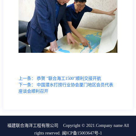
船舶管理
海上风电安装
其它
远洋拖航
海事技术服务
专业工程吊装
海上救助与打捞及油污处理
船舶管理
海洋石油工程
上一条：
恭贺 “联合海工1500”顺利交接开航
其它
下一条：
中国潜水打捞行业协会厦门地区会员代表
座谈会顺利召开
海上风电安装
远洋拖航
海事技术服务
福建联合海洋工程有限公司 Copyright © 2021.Company name All
rights reserved.
闽ICP备15003647号-1