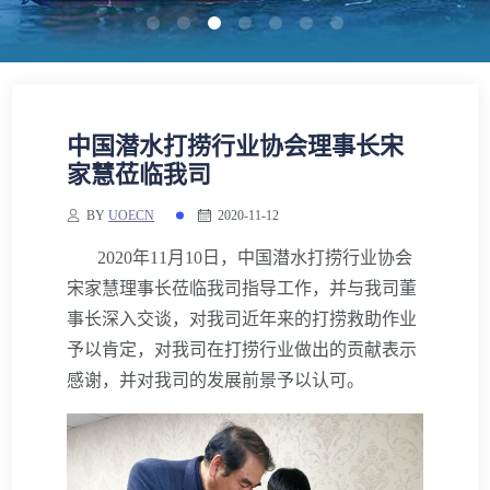
海上救助与打捞及油污处理
远洋拖航
抢险救助
海事技术服务
打捞
专业工程吊装
中国潜水打捞行业协会理事长宋
水下抽油
家慧莅临我司
船舶管理
BY
UOECN
2020-11-12
海洋石油工程
其它
2020年
11
月
10
日，中国潜水打捞行业协会
海上风电安装
宋家慧理事长莅临我司指导工作，并与我司董
事长深入交谈，对我司近年来的打捞救助作业
远洋拖航
予以肯定，对我司在打捞行业做出的贡献表示
感谢，并对我司的发展前景予以认可。
海事技术服务
海上救助与打捞及油污处理
专业工程吊装
海洋石油工程