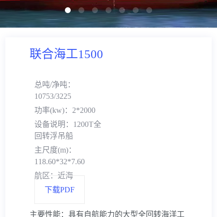
海事技术服务
专业工程吊装
海上救助与打捞及油污处理
联合海工1500
船舶管理
海洋石油工程
其它
总吨/净吨：
10753/3225
海上风电安装
功率(kw)：2*2000
远洋拖航
设备说明：1200T全
回转浮吊船
海事技术服务
主尺度(m)：
118.60*32*7.60
专业工程吊装
航区：近海
下载PDF
船舶管理
主要性能：具有自航能力的大型全回转海洋工